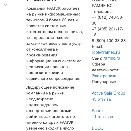
0
РАМЭК-ВС
Компания РАМЭК работает
Телефоны:
на рынке информационных
+7 (812) 740-38-
технологий более 20 лет и
38
является системным
+7 (495) 221-17-
интегратором полного цикла,
18
т.е. предлагает своим
8 (800) 100-38-38
заказчикам весь спектр услуг
Email:
от консалтинга и
root@ramec.ru
проектирования
Сайт:
ramec.ru
информационных систем до
Сфера
реализации проектов,
деятельности:
поставки техники и
Электроника
сервисного сопровождения.
Популярные
Лидирующее положение
компании на рынке
Active Sale Group
неоднократно
43
отзыва
подтверждалось
экспертными оценками
Bauer
рейтинговых агентств, по
11
отзывов
мнению которых РАМЭК
уверенно входит в число
ECCO