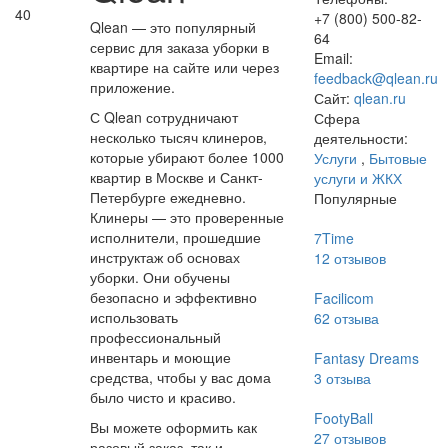
40
+7 (800) 500-82-
Qlean — это популярный
64
сервис для заказа уборки в
Email:
квартире на сайте или через
feedback@qlean.ru
приложение.
Сайт:
qlean.ru
С Qlean сотрудничают
Сфера
несколько тысяч клинеров,
деятельности:
которые убирают более 1000
Услуги
,
Бытовые
квартир в Москве и Санкт-
услуги и ЖКХ
Петербурге ежедневно.
Популярные
Клинеры — это проверенные
исполнители, прошедшие
7Time
инструктаж об основах
12
отзывов
уборки. Они обучены
безопасно и эффективно
Facilicom
использовать
62
отзыва
профессиональный
инвентарь и моющие
Fantasy Dreams
средства, чтобы у вас дома
3
отзыва
было чисто и красиво.
FootyBall
Вы можете оформить как
27
отзывов
разовый заказ, так и