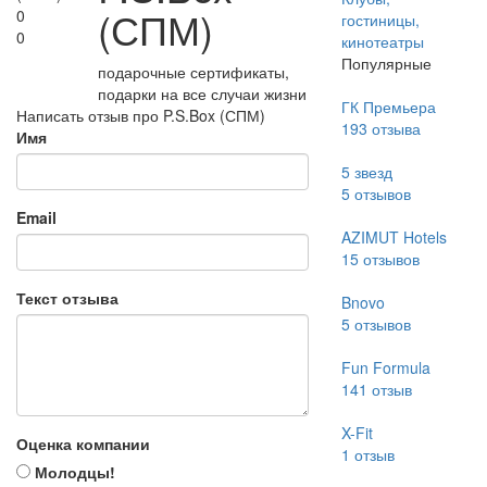
(СПМ)
0
гостиницы,
0
кинотеатры
Популярные
подарочные сертификаты,
подарки на все случаи жизни
ГК Премьера
Написать отзыв про P.S.Box (СПМ)
193
отзыва
Имя
5 звезд
5
отзывов
Email
AZIMUT Hotels
15
отзывов
Текст отзыва
Bnovo
5
отзывов
Fun Formula
141
отзыв
X-Fit
Оценка компании
1
отзыв
Молодцы!