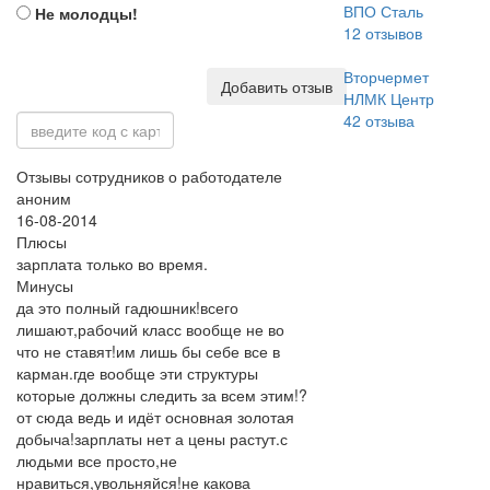
ВПО Сталь
Не молодцы!
12
отзывов
Вторчермет
Добавить отзыв
НЛМК Центр
42
отзыва
Отзывы сотрудников о работодателе
аноним
16-08-2014
Плюсы
зарплата только во время.
Минусы
да это полный гадюшник!всего
лишают,рабочий класс вообще не во
что не ставят!им лишь бы себе все в
карман.где вообще эти структуры
которые должны следить за всем этим!?
от сюда ведь и идёт основная золотая
добыча!зарплаты нет а цены растут.с
людьми все просто,не
нравиться,увольняйся!не какова