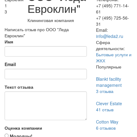
Евроклин"
1
+7 (495) 771-14-
3
61
+7 (495) 725-56-
Клининговая компания
31
Написать отзыв про ООО "Леда
Email:
Евроклин"
info@leda2.ru
Имя
Сфера
деятельности:
Бытовые услуги и
ЖКХ
Email
Популярные
Blankt facility
management
Текст отзыва
3
отзыва
Clever Estate
41
отзыв
Cotton Way
Оценка компании
6
отзывов
Молодцы!