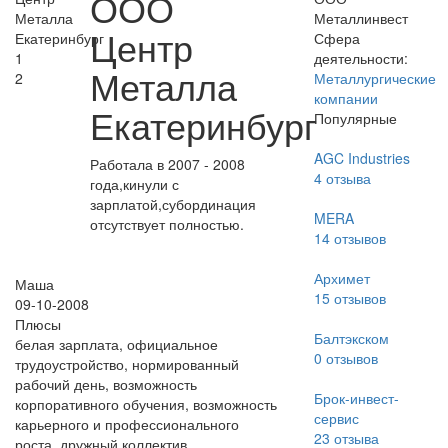
ООО
Металлинвест
Центр
Сфера
1
деятельности:
Металла
2
Металлургические
компании
Екатеринбург
Популярные
AGC Industries
Работала в 2007 - 2008
4
отзыва
года,кинули с
зарплатой,субординация
MERA
отсутствует полностью.
14
отзывов
Архимет
Маша
15
отзывов
09-10-2008
Плюсы
Балтэкском
белая зарплата, официальное
0
отзывов
трудоустройство, нормированный
рабочий день, возможность
Брок-инвест-
корпоративного обучения, возможность
сервис
карьерного и профессионального
23
отзыва
роста, дружный коллектив.