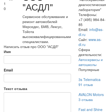
"АСДЛ"
1
диагностическая
0
лаборатория"
Телефоны:
Сервисное обслуживание и
+7 (495) 984-84-
ремонт автомобилей
85
Мерседес, БМВ, Лексус,
Email:
info@as-
Тойота
dl.ru
высококвалифицированными
Сайт:
www.as-
специалистами.
dl.ru
Написать отзыв про ООО "АСДЛ"
Сфера
Имя
деятельности:
Автосервисы и
автошколы
Популярные
Email
3s Telematica
91
отзыв
Текст отзыва
AVALON Motors
3
отзыва
Fast and Shine