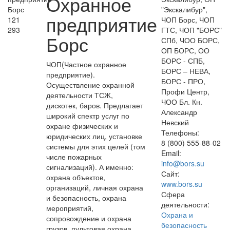
Охранное
"Экскалибур",
предприятие
121
ЧОП Борс, ЧОП
293
ГТС, ЧОП "БОРС"
Борс
СПб, ЧОО БОРС,
ОП БОРС, ОО
БОРС - СПБ,
ЧОП(Частное охранное
БОРС – НЕВА,
предприятие).
БОРС - ПРО,
Осуществление охранной
Профи Центр,
деятельности ТСЖ,
ЧОО Бл. Кн.
дискотек, баров. Предлагает
Александр
широкий спектр услуг по
Невский
охране физических и
Телефоны:
юридических лиц, установке
8 (800) 555-88-02
системы для этих целей (том
Email:
числе пожарных
info@bors.su
сигнализаций). А именно:
Сайт:
охрана объектов,
www.bors.su
организаций, личная охрана
Сфера
и безопасность, охрана
деятельности:
мероприятий,
Охрана и
сопровождение и охрана
безопасность
грузов, пультовая охрана,