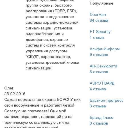
Популярные
группа охраны быстрого
реагирования (ГОБР, ГБР),
DoorHan
установка и подключение
84
отзыва
системы охранно-пожарной
сигнализации, установка
FT Security
видеонаблюдения и
1
отзыв
домофонов, охранных
систем и систем контроля
Альфа-Информ
управления доступом
9
отзывов
"СКУД", охрана квартир,
установка тревожной кнопки
АН-Секьюрити
сигнализации.
6
отзывов
АЭРО ГВАРД
Олег
4
отзыва
25-02-2016
Самая нормальная охрана БОРС! У них
Бастион-прогресс
свои вооруженные и работают четко!
3
отзыва
Советую не пожалеете! Они мой
магазин охраняют, нареканий ни на
Бранд Гласс
техническую сотавляющую , ни на
0
отзывов
время прибытия группы нет!