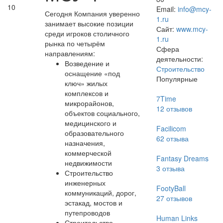
10
Email:
info@mcy-
Сегодня Компания уверенно
1.ru
занимает высокие позиции
Сайт:
www.mcy-
среди игроков столичного
1.ru
рынка по четырём
Сфера
направлениям:
деятельности:
Возведение и
Строительство
оснащение «под
Популярные
ключ» жилых
комплексов и
7Time
микрорайонов,
12
отзывов
объектов социального,
медицинского и
Facilicom
образовательного
62
отзыва
назначения,
коммерческой
Fantasy Dreams
недвижимости
3
отзыва
Строительство
инженерных
FootyBall
коммуникаций, дорог,
27
отзывов
эстакад, мостов и
путепроводов
Human Links
Строительство