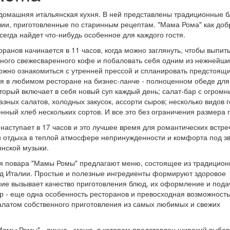
 домашняя итальянская кухня. В ней представлены традиционные 
лии, приготовленные по старинным рецептам. "Мама Рома" как доб
сегда найдет что-нибудь особенное для каждого гостя.
ранов начинается в 11 часов, когда можно заглянуть, чтобы выпит
ного свежесваренного кофе и побаловать себя одним из нежнейш
можно ознакомиться с утренней прессой и спланировать предстоящ
ься в любимом ресторане на бизнес-ланче - полноценном обеде для
торый включает в себя новый суп каждый день; салат-бар с огром
зных салатов, холодных закусок, ассорти сыров; несколько видов 
нный хлеб нескольких сортов. И все это без ограничения размера 
наступает в 17 часов и это лучшее время для романтических встре
 отдыха в теплой атмосфере непринужденности и комфорта под з
янской музыки.
ня повара "Мамы Ромы" предлагают меню, состоящее из традицио
д Италии. Простые и полезные ингредиенты формируют здоровое
ие вызывает качество приготовления блюд, их оформление и пода
р - еще одна особенность ресторанов и превосходная возможност
алатом собственного приготовления из самых любимых и свежих
Мамы Ромы" - пицца - меню, в котором представлен широкий выбо