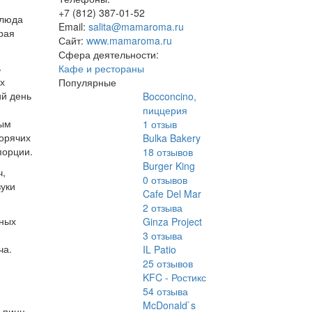
+7 (812) 387-01-52
блюда
Email:
salita@mamaroma.ru
рая
Сайт:
www.mamaroma.ru
Сфера деятельности:
ь
Кафе и рестораны
их
Популярные
ий день
Bocconcino,
пиццерия
ным
1
отзыв
горячих
Bulka Bakery
порции.
18
отзывов
Burger King
ч,
0
отзывов
вуки
Cafe Del Mar
2
отзыва
нных
Ginza Project
3
отзыва
ча.
IL Patio
ь
25
отзывов
KFC - Ростикс
54
отзыва
McDonald`s
р пицц