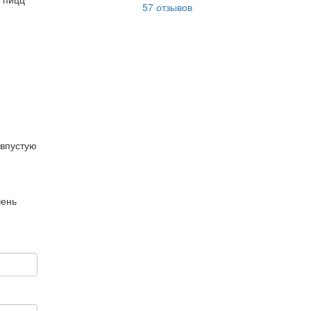
57
отзывов
 впустую
чень