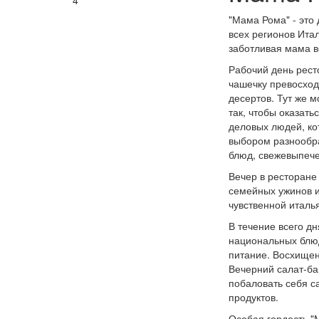
4
"Мама Рома" - это
всех регионов Ита
заботливая мама в
Рабочий день ресто
чашечку превосход
десертов. Тут же 
так, чтобы оказат
деловых людей, ко
выбором разнообра
блюд, свежевыпече
Вечер в ресторане 
семейных ужинов и
чувственной италь
В течение всего д
национальных блю
питание. Восхищен
Вечерний салат-ба
побаловать себя с
продуктов.
Особая гордость "