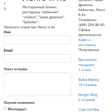
1
Дракона,
Ресторанный бизнес,
3
Кабанчик, Ленго
рестораны "кабанчик",
& Ко
"спайси", "храм дракона",
Телефоны:
"буйабес".
(495) 254-86-60
Написать отзыв про Ленго и Ко
Сфера
Имя
деятельности:
Кафе и
рестораны
Популярные
Email
Bocconcino,
пиццерия
Текст отзыва
1
отзыв
Bulka Bakery
18
отзывов
Burger King
0
отзывов
Оценка компании
Молодцы!
Cafe Del Mar