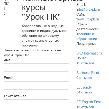
курсы
Email:
1
info@urokpk.ru
"Урок ПК"
0
Сайт:
www.urokpk.ru
Сфера
Корпоративные выездные
деятельности:
тренинги и индивидуальное
Тренинги и
обучение по широкому
образование
спектру компьютерных
Популярные
программ.
Написать отзыв про Компьютерные
BKC International
курсы "Урок ПК"
House
Имя
12
отзывов
Business Point
0
отзывов
Email
Eduson.tv
54
отзыва
Текст отзыва
EF English First
16
отзывов