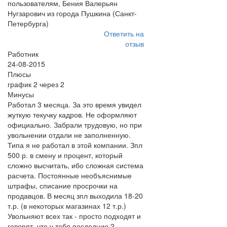
пользователям, Бения Валерьян
Нугзарович из города Пушкина (Санкт-
Петербурга)
Ответить на
отзыв
Работник
24-08-2015
Плюсы
график 2 через 2
Минусы
Работал 3 месяца. За это время увидел
жуткую текучку кадров. Не оформляют
официально. Забрали трудовую, но при
увольнении отдали не заполненную.
Типа я не работал в этой компании. Зпл
500 р. в смену и процент, который
сложно высчитать, ибо сложная система
расчета. Постоянные необъяснимые
штрафы, списание просрочки на
продавцов. В месяц зпл выходила 18-20
т.р. (в некоторых магазинах 12 т.р.)
Увольняют всех так - просто подходят и
говорят, что у тебя последние 2