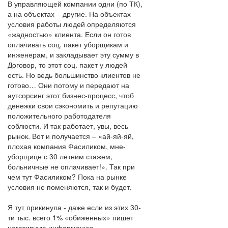
В управляющей компании одни (по ТК),
а на объектах – другие. На объектах
условия работы людей определяются
«жадностью» клиента. Если он готов
оплачивать соц. пакет уборщикам и
инженерам, и закладывает эту сумму в
Договор, то этот соц. пакет у людей
есть. Но ведь большинство клиентов не
готово… Они потому и передают на
аутсорсинг этот бизнес-процесс, чтоб
денежки свои сэкономить и репутацию
положительного работодателя
соблюсти. И так работает, увы, весь
рынок. Вот и получается – «ай-яй-яй,
плохая компания Фасиликом, мне-
уборщице с 30 летним стажем,
больничные не оплачивает!». Так при
чем тут Фасиликом? Пока на рынке
условия не поменяются, так и будет.
Я тут прикинула - даже если из этих 30-
ти тыс. всего 1% «обиженных» пишет
негативную информацию,