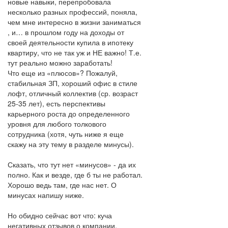
новые навыки, перепробовала
несколько разных профессий, поняла,
чем мне интересно в жизни заниматься
, и… в прошлом году на доходы от
своей деятельности купила в ипотеку
квартиру, что не так уж и НЕ важно! Т.е.
тут реально можно заработать!
Что еще из «плюсов»? Пожалуй,
стабильная ЗП, хороший офис в стиле
лофт, отличный коллектив (ср. возраст
25-35 лет), есть перспективы
карьерного роста до определенного
уровня для любого толкового
сотрудника (хотя, чуть ниже я еще
скажу на эту тему в разделе минусы).
Сказать, что тут нет «минусов» - да их
полно. Как и везде, где б ты не работал.
Хорошо ведь там, где нас нет. О
минусах напишу ниже.
Но обидно сейчас вот что: куча
негативных отзывов о компании,