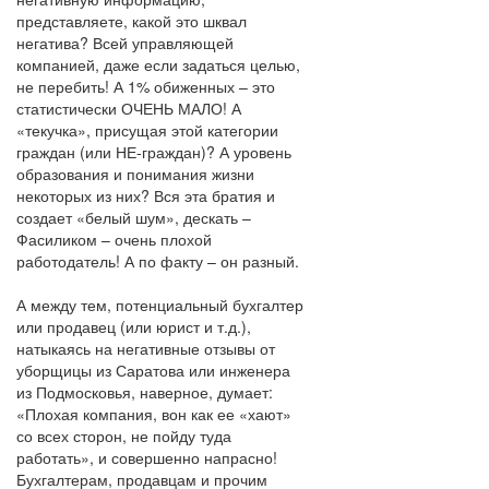
представляете, какой это шквал
негатива? Всей управляющей
компанией, даже если задаться целью,
не перебить! А 1% обиженных – это
статистически ОЧЕНЬ МАЛО! А
«текучка», присущая этой категории
граждан (или НЕ-граждан)? А уровень
образования и понимания жизни
некоторых из них? Вся эта братия и
создает «белый шум», дескать –
Фасиликом – очень плохой
работодатель! А по факту – он разный.
А между тем, потенциальный бухгалтер
или продавец (или юрист и т.д.),
натыкаясь на негативные отзывы от
уборщицы из Саратова или инженера
из Подмосковья, наверное, думает:
«Плохая компания, вон как ее «хают»
со всех сторон, не пойду туда
работать», и совершенно напрасно!
Бухгалтерам, продавцам и прочим