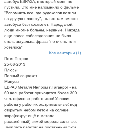
автобус ЕВРАЗА, в который меня не
пустили. Это мне напомнило о фильме
"Вспомнить все, где рудокопов возили
на другую планету", только там вместо
автобуса был космолет. Народ злой,
люди многие больны, нервные. Никогда
еще после собеседования не была
столь актуальна фраза "не очень-то и
хотелось"
Комментарии (1)
Петя Петров
25-06-2013
Плюсы
Полный соцпакет
Минусы
ЕВРАЗ Металл Инпром г.Таганрог - на
60 чел. работяг приходится более 300
чел. офисных работников! Условия
работы у рабочих экстримальные: под
открытым небом летом на солнце
жара(вокруг ещё и металл
раскалённый) зимой морозы сильные.
Зарплата работяг на протяжении 5-ти