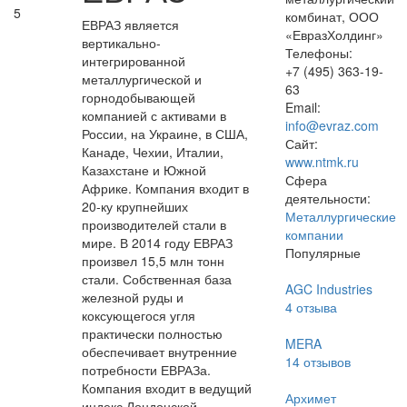
5
комбинат, ООО
ЕВРАЗ является
«ЕвразХолдинг»
вертикально-
Телефоны:
интегрированной
+7 (495) 363-19-
металлургической и
63
горнодобывающей
Email:
компанией с активами в
info@evraz.com
России, на Украине, в США,
Сайт:
Канаде, Чехии, Италии,
www.ntmk.ru
Казахстане и Южной
Сфера
Африке. Компания входит в
деятельности:
20-ку крупнейших
Металлургические
производителей стали в
компании
мире. В 2014 году ЕВРАЗ
Популярные
произвел 15,5 млн тонн
стали. Собственная база
AGC Industries
железной руды и
4
отзыва
коксующегося угля
практически полностью
MERA
обеспечивает внутренние
14
отзывов
потребности ЕВРАЗа.
Компания входит в ведущий
Архимет
индекс Лондонской