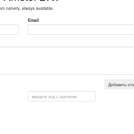
om naïvety, always available.
Email
Добавить от