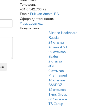
Телефоны:
+31.6.542.700.72
Email:
Erik van Amstel B.V.
Сфера деятельности:
Фармацевтика
Популярные
Alliance Healthcare
Russia
24
отзыва
Aптека A.V.E
20
отзывов
Baxter
2
отзыва
JGL
зыв
0
отзывов
Pharmamed
16
отзывов
SANDOZ
12
отзывов
Tiens Group
887
отзывов
TS Group