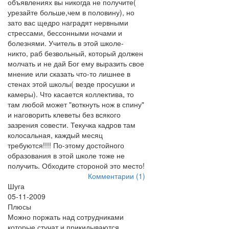
объявлениях вы никогда не получите(
урезайте больше,чем в половину), но
зато вас щедро наградят нервными
стрессами, бессонными ночами и
болезнями. Учитель в этой школе-
никто, раб безвольный, который должен
молчать и не дай Бог ему выразить свое
мнение или сказать что-то лишнее в
стенах этой школы( везде просушки и
камеры). Что касается коллектива, то
там любой может "воткнуть нож в спину"
и наговорить клеветы без всякого
зазрения совести. Текучка кадров там
колосальная, каждый месяц
требуются!!!! По-этому достойного
образования в этой школе тоже не
получить. Обходите стороной это место!
Комментарии (1)
Шуга
05-11-2009
Плюсы
Можно поржать над сотрудниками
которые стучат и прикидываются