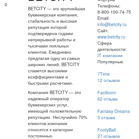
0
Телефоны:
BETCITY — это крупнейшая
8-800-100-74-75
букмекерская компания,
Email:
стабильность и высокая
info@betcity.ru
репутация которой
Сайт:
подтверждена годами
www.betcity.ru
непрерывной работы и
Сфера
тысячами лояльных
деятельности:
клиентов. Ежедневно
IT компании
предлагая одну из самых
Популярные
широких линий, BETCITY
славится высокими
7Time
коэффициентами и
12
отзывов
быстрыми расчетами.
Компания BETCITY — это
Facilicom
надежный оператор
62
отзыва
букмекерских услуг,
имеющий положительную
Fantasy Dreams
репутацию. Неслучайно 70%
3
отзыва
клиентов компании
относятся к категории
FootyBall
постоянных.
27
отзывов